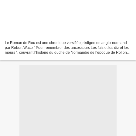
Le Roman de Rou est une chronique versifiée, rédigée en anglo-normand
par Robert Wace " Pour remembrer des ancessours Les faiz et les diz et les
mours ", couvrant l’histoire du duché de Normandie de l’époque de Rollon
jusqu’à la bataille de Tinchebray,...