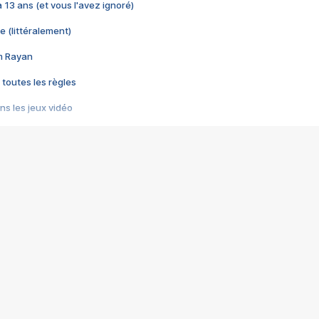
 a 13 ans (et vous l'avez ignoré)
e (littéralement)
im Rayan
 toutes les règles
s les jeux vidéo
us choquant de Rockstar ? - Le scandale BULLY
e plus moche de Steam
du RÊVE tourne au CAUCHEMAR
pendant 8 heures
it… à tort
umiliés par un jeu vidéo
ire - Final Fantasy 8
ti un empire - Age of Empires