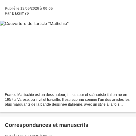
Publié le 13/05/2026 à 00:05
Par
Bakrim76
Franco Matticchio est un dessinateur, illustrateur et scénariste italien né en
1957 à Varese, où il vit et travaille. Il est reconnu comme l’un des artistes les
plus marquants de la bande dessinée italienne, avec un style à la fois
poétique, surréaliste...
Correspondances et manuscrits