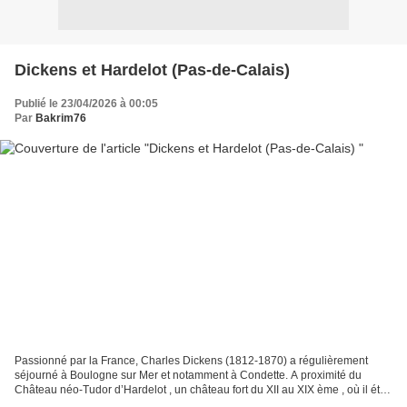
Dickens et Hardelot (Pas-de-Calais)
Publié le 23/04/2026 à 00:05
Par
Bakrim76
Passionné par la France, Charles Dickens (1812-1870) a régulièrement
séjourné à Boulogne sur Mer et notamment à Condette. A proximité du
Château néo-Tudor d’Hardelot , un château fort du XII au XIX ème , où il était
fréquemment reçu. En 1848 , le château...