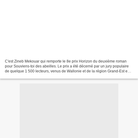
C'est Zineb Mekouar qui remporte le 8e prix Horizon du deuxième roman
pour Souviens-toi des abeilles. Le prix a été décerné par un jury populaire
de quelque 1 500 lecteurs, venus de Wallonie et de la région Grand-Est en
France. Dans une déclaration à...