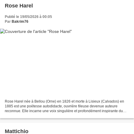
Rose Harel
Publié le 19/05/2026 à 00:05
Par
Bakrim76
Rose Harel née à Bellou (Orne) en 1826 et morte à Lisieux (Calvados) en
1885 est une poétesse autodidacte, ouvrière fileuse devenue auteure
reconnue. Elle incarne une voix singulière et profondément inspirante du
patrimoine normand. Manoir de Bellou Portrait...
Mattichio