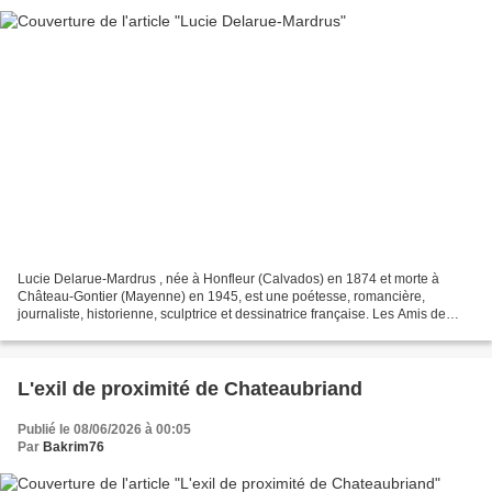
Lucie Delarue-Mardrus , née à Honfleur (Calvados) en 1874 et morte à
Château-Gontier (Mayenne) en 1945, est une poétesse, romancière,
journaliste, historienne, sculptrice et dessinatrice française. Les Amis de
Lucie Delarue-Mardrus Photo Henri Manuel...
L'exil de proximité de Chateaubriand
Publié le 08/06/2026 à 00:05
Par
Bakrim76