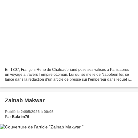
En 1807, François-René de Chateaubriand pose ses valises à Paris après
un voyage à travers l’Empire ottoman. Lui qui se méfie de Napoléon Ier, se
lance dans la rédaction d’un article de presse sur l’empereur dans lequel il
le compare... à Néron, un souverain...
Zainab Makwar
Publié le 24/05/2026 à 00:05
Par
Bakrim76