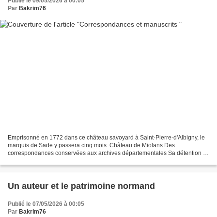
Publié le 09/05/2026 à 00:05
Par
Bakrim76
Emprisonné en 1772 dans ce château savoyard à Saint-Pierre-d'Albigny, le
marquis de Sade y passera cinq mois. Château de Miolans Des
correspondances conservées aux archives départementales Sa détention va
donner lieu à un échange de courriers assez savoureux,...
Un auteur et le patrimoine normand
Publié le 07/05/2026 à 00:05
Par
Bakrim76